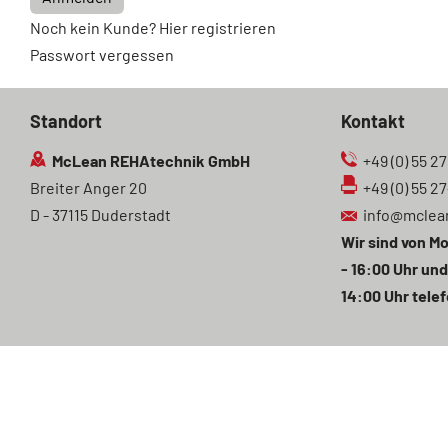
Noch kein Kunde? Hier registrieren
Passwort vergessen
Standort
Kontakt
McLean REHAtechnik GmbH
+49 (0) 55 27
Breiter Anger 20
+49 (0) 55 2
D - 37115 Duderstadt
info@mclea
Wir sind von Mo
- 16:00 Uhr und
14:00 Uhr telef