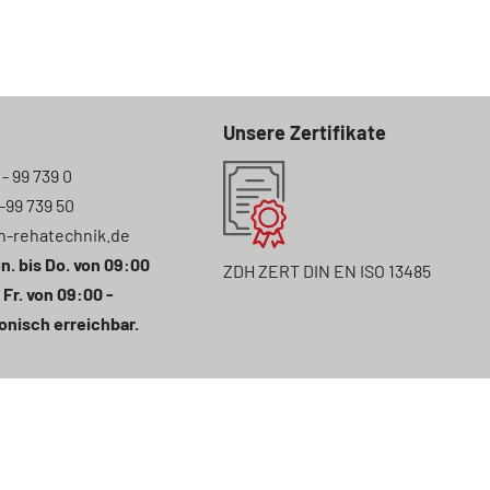
Unsere Zertifikate
 - 99 739 0
7-99 739 50
n-rehatechnik.de
n. bis Do. von 09:00
ZDH ZERT DIN EN ISO 13485
 Fr. von 09:00 -
onisch erreichbar.