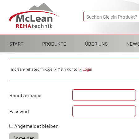
Navigation
START
PRODUKTE
ÜBER UNS
NEW
überspringen
mclean-rehatechnik.de
Mein Konto
Login
Benutzername
Passwort
Angemeldet bleiben
Anmelden