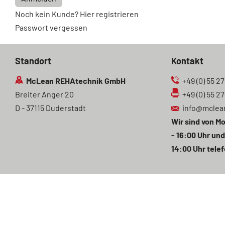
Noch kein Kunde? Hier registrieren
Passwort vergessen
Standort
Kontakt
McLean REHAtechnik GmbH
+49 (0) 55 27
Breiter Anger 20
+49 (0) 55 2
D - 37115 Duderstadt
info@mclea
Wir sind von Mo
- 16:00 Uhr und
14:00 Uhr telef