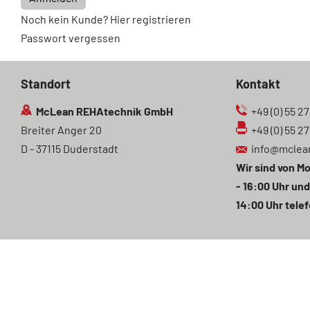
Noch kein Kunde? Hier registrieren
Passwort vergessen
Standort
Kontakt
McLean REHAtechnik GmbH
+49 (0) 55 27
Breiter Anger 20
+49 (0) 55 2
D - 37115 Duderstadt
info@mclea
Wir sind von Mo
- 16:00 Uhr und
14:00 Uhr telef