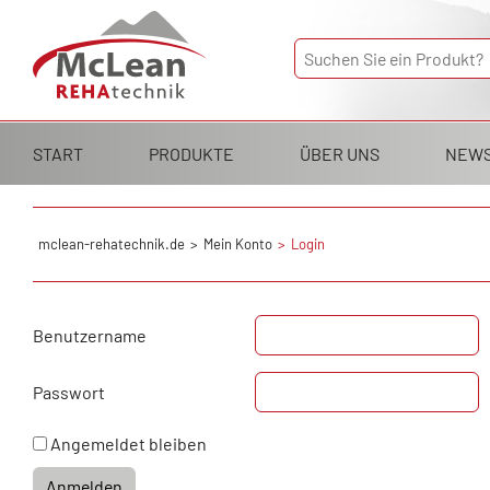
Navigation
START
PRODUKTE
ÜBER UNS
NEW
überspringen
mclean-rehatechnik.de
Mein Konto
Login
Benutzername
Passwort
Angemeldet bleiben
Anmelden