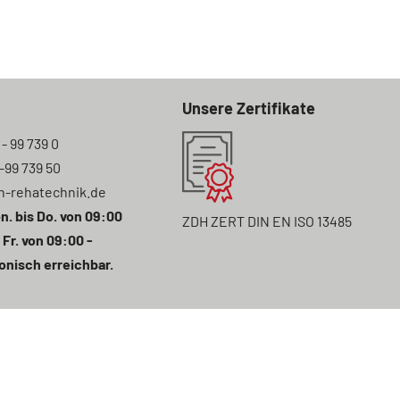
Unsere Zertifikate
 - 99 739 0
7-99 739 50
n-rehatechnik.de
n. bis Do. von 09:00
ZDH ZERT DIN EN ISO 13485
 Fr. von 09:00 -
onisch erreichbar.