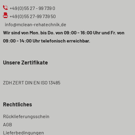
+49 (0) 55 27 - 99 739 0
+49 (0) 55 27-99 739 50
info@mclean-rehatechnik.de
Wir sind von Mon. bis Do. von 09:00 - 16:00 Uhr und Fr. von
09:00 - 14:00 Uhr telefonisch erreichbar.
Unsere Zertifikate
ZDH ZERT DIN EN ISO 13485
Rechtliches
Navigation
Rücklieferungsschein
überspringen
AGB
Lieferbedingungen