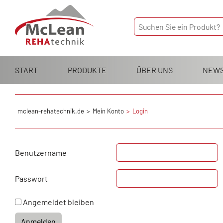
Navigation
START
PRODUKTE
ÜBER UNS
NEW
überspringen
mclean-rehatechnik.de
Mein Konto
Login
Benutzername
Passwort
Angemeldet bleiben
Anmelden