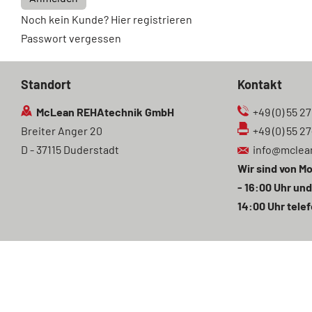
Noch kein Kunde? Hier registrieren
Passwort vergessen
Standort
Kontakt
McLean REHAtechnik GmbH
+49 (0) 55 27
Breiter Anger 20
+49 (0) 55 2
D - 37115 Duderstadt
info@mclea
Wir sind von Mo
- 16:00 Uhr und
14:00 Uhr telef