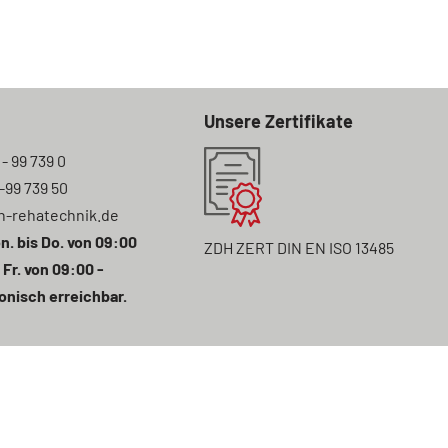
Unsere Zertifikate
 - 99 739 0
7-99 739 50
n-rehatechnik.de
n. bis Do. von 09:00
ZDH ZERT DIN EN ISO 13485
 Fr. von 09:00 -
onisch erreichbar.