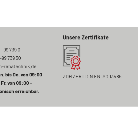
Unsere Zertifikate
 - 99 739 0
7-99 739 50
n-rehatechnik.de
n. bis Do. von 09:00
ZDH ZERT DIN EN ISO 13485
 Fr. von 09:00 -
onisch erreichbar.