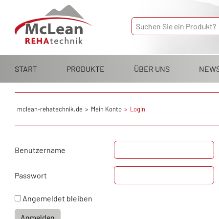
Navigation
START
PRODUKTE
ÜBER UNS
NEW
überspringen
mclean-rehatechnik.de
Mein Konto
Login
Benutzername
Passwort
Angemeldet bleiben
Anmelden