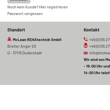
Noch kein Kunde? Hier registrieren
Passwort vergessen
Standort
Kontakt
McLean REHAtechnik GmbH
+49 (0) 55 27
Breiter Anger 20
+49 (0) 55 2
D - 37115 Duderstadt
info@mclea
Wir sind von Mo
- 16:00 Uhr und
14:00 Uhr telef