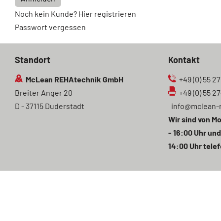
Noch kein Kunde? Hier registrieren
Passwort vergessen
Standort
Kontakt
McLean REHAtechnik GmbH
+49 (0) 55 27
Breiter Anger 20
+49 (0) 55 2
D - 37115 Duderstadt
info@mclean-
Wir sind von Mo
- 16:00 Uhr und
14:00 Uhr telef