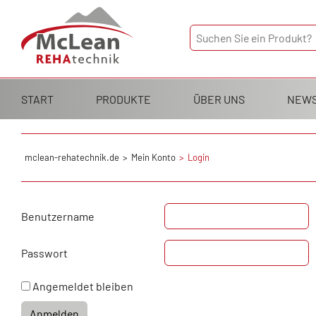
Navigation
START
PRODUKTE
ÜBER UNS
NEW
überspringen
mclean-rehatechnik.de
Mein Konto
Login
Benutzername
Passwort
Angemeldet bleiben
Anmelden