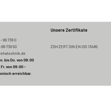
Unsere Zertifikate
 - 99 739 0
7-99 739 50
ZDH ZERT DIN EN ISO 13485
rehatechnik.de
n. bis Do. von 09:00
 Fr. von 09:00 -
onisch erreichbar.