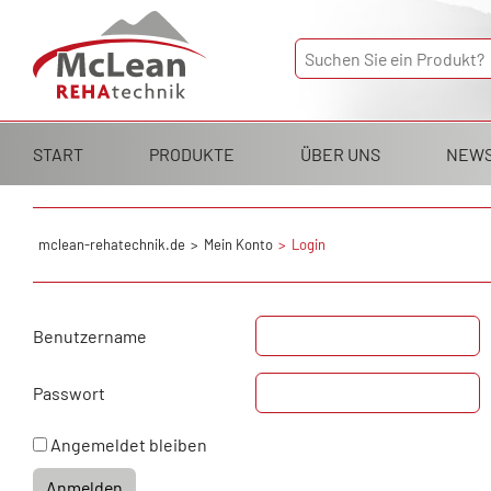
Navigation
START
PRODUKTE
ÜBER UNS
NEW
überspringen
mclean-rehatechnik.de
Mein Konto
Login
Benutzername
Passwort
Angemeldet bleiben
Anmelden