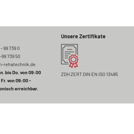
Unsere Zertifikate
 - 99 739 0
7-99 739 50
n-rehatechnik.de
n. bis Do. von 09:00
ZDH ZERT DIN EN ISO 13485
 Fr. von 09:00 -
onisch erreichbar.