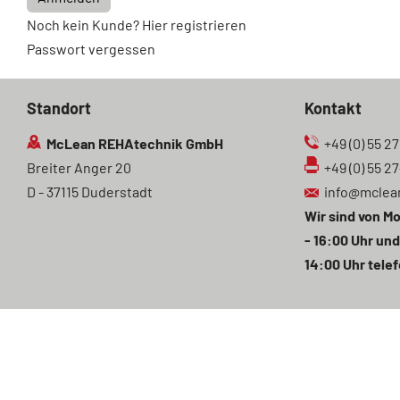
Noch kein Kunde? Hier registrieren
Passwort vergessen
Standort
Kontakt
McLean REHAtechnik GmbH
+49 (0) 55 27
Breiter Anger 20
+49 (0) 55 2
D - 37115 Duderstadt
info@mclea
Wir sind von Mo
- 16:00 Uhr und
14:00 Uhr telef