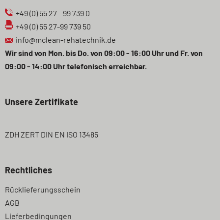
+49 (0) 55 27 - 99 739 0
+49 (0) 55 27-99 739 50
info@mclean-rehatechnik.de
Wir sind von Mon. bis Do. von 09:00 - 16:00 Uhr und Fr. von
09:00 - 14:00 Uhr telefonisch erreichbar.
Unsere Zertifikate
ZDH ZERT DIN EN ISO 13485
Rechtliches
Navigation
Rücklieferungsschein
überspringen
AGB
Lieferbedingungen