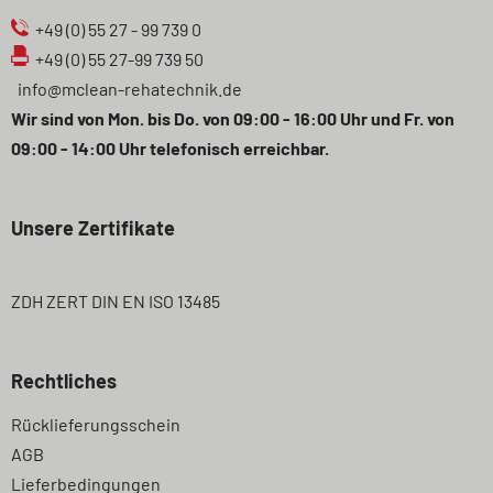
+49 (0) 55 27 - 99 739 0
+49 (0) 55 27-99 739 50
info@mclean-rehatechnik.de
Wir sind von Mon. bis Do. von 09:00 - 16:00 Uhr und Fr. von
09:00 - 14:00 Uhr telefonisch erreichbar.
Unsere Zertifikate
ZDH ZERT DIN EN ISO 13485
Rechtliches
Navigation
Rücklieferungsschein
überspringen
AGB
Lieferbedingungen