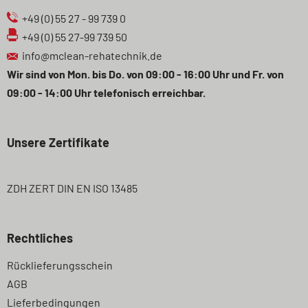
+49 (0) 55 27 - 99 739 0
+49 (0) 55 27-99 739 50
info@mclean-rehatechnik.de
Wir sind von Mon. bis Do. von 09:00 - 16:00 Uhr und Fr. von
09:00 - 14:00 Uhr telefonisch erreichbar.
Unsere Zertifikate
ZDH ZERT DIN EN ISO 13485
Rechtliches
Navigation
Rücklieferungsschein
überspringen
AGB
Lieferbedingungen