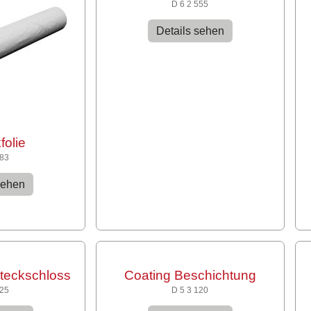
D 6 2 555
Details sehen
folie
183
sehen
teckschloss
Coating Beschichtung
225
D 5 3 120