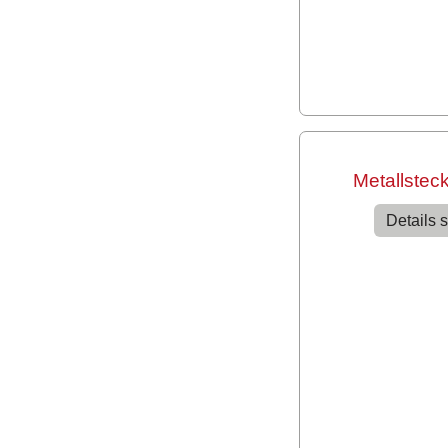
Metallstec
Details 