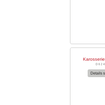
Karosseri
D 6 2 
Details 