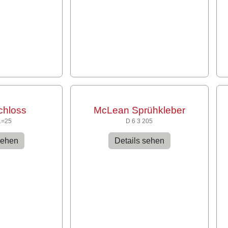
chloss
McLean Sprühkleber
1=25
D 6 3 205
sehen
Details sehen