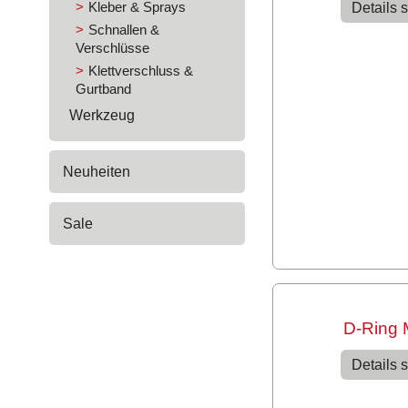
Kleber & Sprays
Details 
Schnallen &
Verschlüsse
Klettverschluss &
Gurtband
Werkzeug
Neuheiten
Sale
D-Ring 
Details 