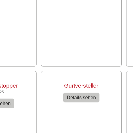
stopper
Gurtversteller
925
Details sehen
sehen