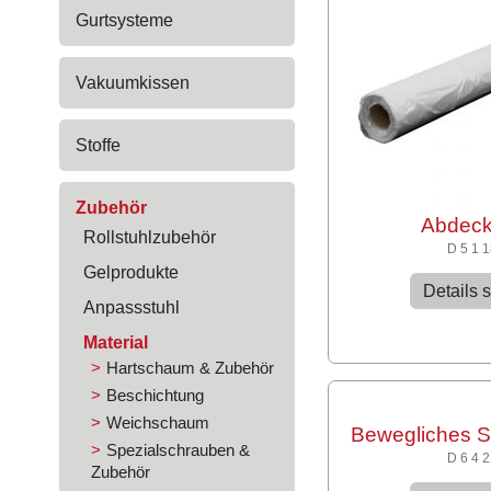
Gurtsysteme
Vakuumkissen
Stoffe
Zubehör
Abdeck
Rollstuhlzubehör
D 5 1 
Gelprodukte
Details 
Anpassstuhl
Material
Hartschaum & Zubehör
Beschichtung
Weichschaum
Bewegliches S
Spezialschrauben &
D 6 4 
Zubehör