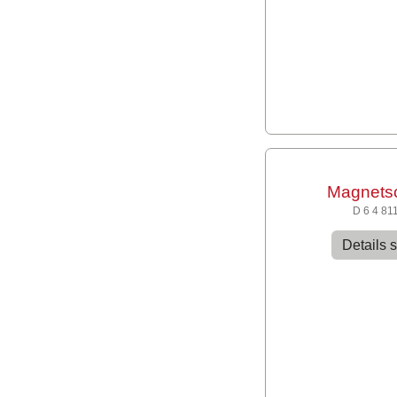
Magnets
D 6 4 81
Details 