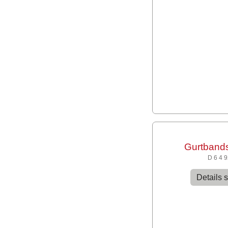
Gurtband
D 6 4 
Details 