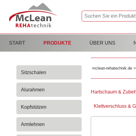
Navigation
START
PRODUKTE
ÜBER UNS
überspringen
Navigation
mclean-rehatechnik.de
Sitzschalen
überspringen
Alurahmen
Navigation
Hartschaum & Zubeh
überspringen
Klettverschluss & 
Kopfstützen
Armlehnen