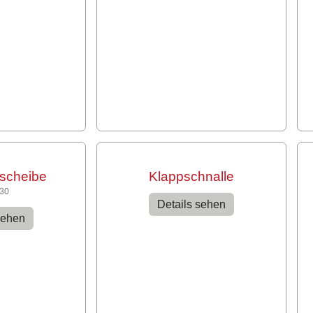
escheibe
Klappschnalle
430
Details sehen
sehen