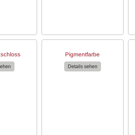
kschloss
Pigmentfarbe
sehen
Details sehen