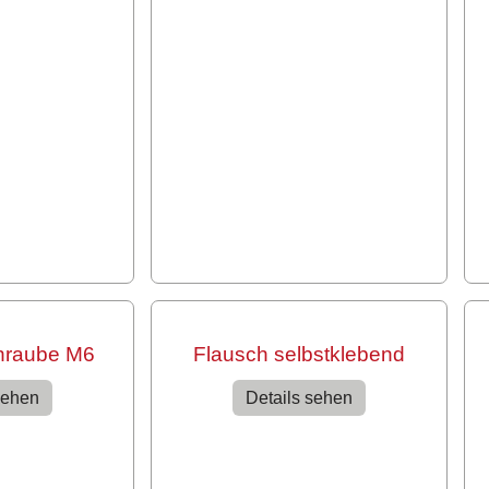
hraube M6
Flausch selbstklebend
sehen
Details sehen