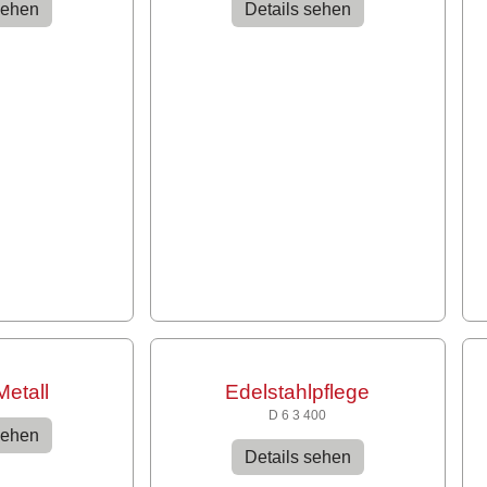
sehen
Details sehen
Metall
Edelstahlpflege
D 6 3 400
sehen
Details sehen